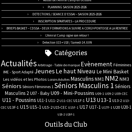
Retour de l’Amiral Camp en Octobre
PLANNING SAISON 2025-2026
DETECTIONS / SEANCE D’ESSAI – SAISON 2025-2026
INSCRIPTION SPARTIATES – LA PROCEDURE
BPJEPS BASKET – CDSSA – DEUX FORMATIONS A SUIVRE A CERGY-PONTOISE A LA RENTREE
L’Amiral Camp signe son retour !
Detection U15 + U18 / Samedi 14 JUIN
Catégories
Actualités
Evènement
Féminines
Arbitrage - Table de marque
Jeunes
Le haut Niveau
Le Mini Basket
IME - Sport Adapté
NM2
Masculins
NM3
NM1
Les vidéos et les Photos
Loisirs Adultes
Séniors Masculins 1
Séniors
Séniors
Séniors Féminines 1
U09 - Mini-Poussins
Masculins 2
U07 - Baby
U09-1
U09-2
U09-CEC
U13
U11 - Poussins
U13-1
U11-1
U11-2
U11F-1
U13-2
U11-CEC
U13-
U17
U15
U15-1
U17-1
U20-1
U15-2
U20
U13F-1
U15-CEC
CEC
U17F-1
U15F-1
U20-2
U20F-1
Outils du Club