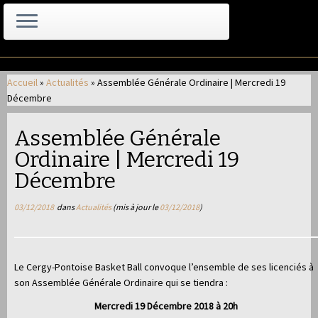
Passer
au
Accueil
»
Actualités
»
Assemblée Générale Ordinaire | Mercredi 19
contenu
Décembre
Assemblée Générale
Ordinaire | Mercredi 19
Décembre
03/12/2018
dans
Actualités
(mis à jour le
03/12/2018
)
Le Cergy-Pontoise Basket Ball convoque l’ensemble de ses licenciés à
son Assemblée Générale Ordinaire qui se tiendra :
Mercredi 19 Décembre 2018 à 20h