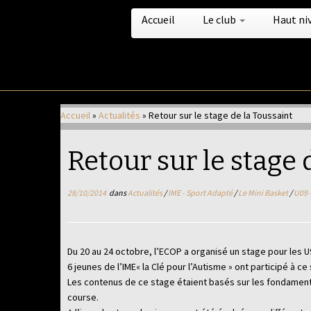
Accueil
Le club
Haut ni
Passer
au
Accueil
»
Actualités
»
Retour sur le stage de la Toussaint
contenu
Retour sur le stage 
28/10/2014
dans
Actualités
/
IME - Sport Adapté
/
Le Mini Basket
/
U09 
Du 20 au 24 octobre, l’ECOP a organisé un stage pour les U
6 jeunes de l’IME« la Clé pour l’Autisme » ont participé à ce
Les contenus de ce stage étaient basés sur les fondamentaux
course.