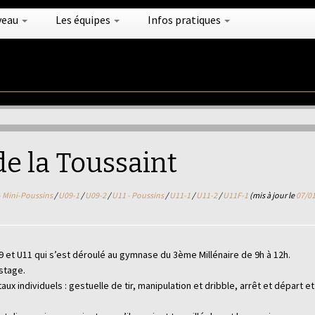
veau
Les équipes
Infos pratiques
de la Toussaint
- Mini-Poussins
/
U09-1
/
U09-2
/
U11 - Poussins
/
U11-1
/
U11-2
/
U11F-1
(mis à jour le
07/0
9 et U11 qui s’est déroulé au gymnase du 3ème Millénaire de 9h à 12h.
 stage.
 individuels : gestuelle de tir, manipulation et dribble, arrêt et départ et 