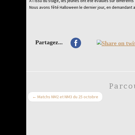
A l’issu du stage, les jeunes ont été évalués sur différents 
Nous avons fêté Halloween le dernier jour, en demandant a
Partagez...
Parco
←
Matchs NM2 et NM3 du 25 octobre