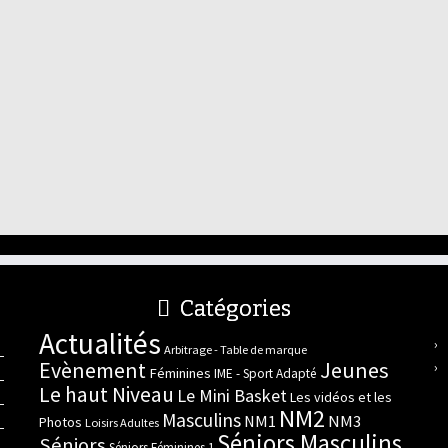
Catégories
Actualités
Arbitrage - Table de marque
Evènement
Jeunes
Féminines
IME - Sport Adapté
Le haut Niveau
Le Mini Basket
Les vidéos et les
NM2
Masculins
NM3
NM1
Photos
Loisirs Adultes
Séniors Masculins
Séniors
Séniors Féminines 1