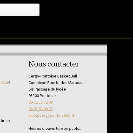
Nous contacter
Cergy-Pontoise Basket Ball
Complexe Sportif des Maradas
1/2016
)
Sis Passage du lycée
95300 Pontoise
09 72 53 72 98
06 08 63 09 87
club@cergypontoisebb.fr
tir en
Heures d'ouverture au public: